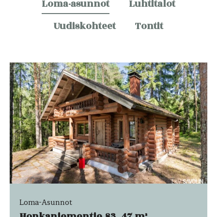
Loma-asunnot
Luhtitalot
Uudiskohteet
Tontit
Loma-Asunnot
Honkaniementie 83, 47 m²