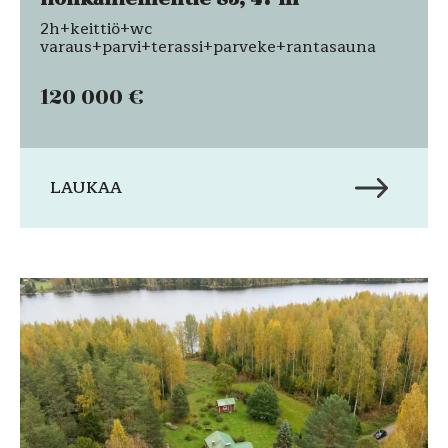
2h+keittiö+wc
varaus+parvi+terassi+parveke+rantasauna
120 000 €
LAUKAA