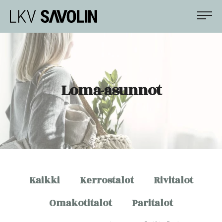
Siirry
LKV Savolin
suoraan
sisältöön
Apunasi
asunto-
ja
kiinteistökaupoissa
Loma-asunnot
Kaikki
Kerrostalot
Rivitalot
Omakotitalot
Paritalot