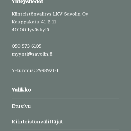
Yhteystiedot
Kiinteistönvälitys LKV Savolin Oy
Kauppakatu 41 B 11
40100 Jyväskylä
050 573 6105
myynti@savolin.fi
Y-tunnus: 2998921-1
Valikko
Etusivu
Kiinteistönvälittäjät