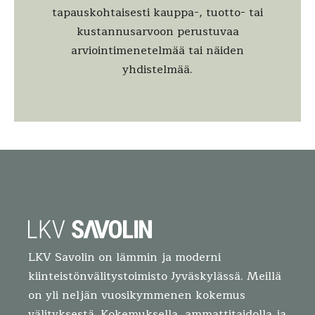
tapauskohtaisesti kauppa-, tuotto- tai
kustannusarvoon perustuvaa
arviointimenetelmää tai näiden
yhdistelmää.
LKV Savolin on lämmin ja moderni
kiinteistönvälitystoimisto Jyväskylässä. Meillä
on yli neljän vuosikymmenen kokemus
välityksestä. Kokemuksella, ammattitaidolla ja