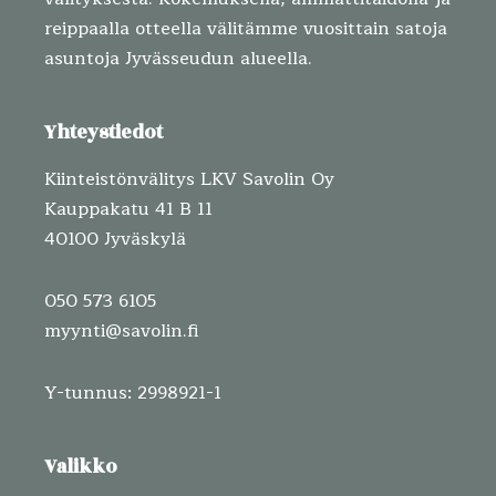
reippaalla otteella välitämme vuosittain satoja
asuntoja Jyvässeudun alueella.
Yhteystiedot
Kiinteistönvälitys LKV Savolin Oy
Kauppakatu 41 B 11
40100 Jyväskylä
050 573 6105
myynti@savolin.fi
Y-tunnus: 2998921-1
Valikko