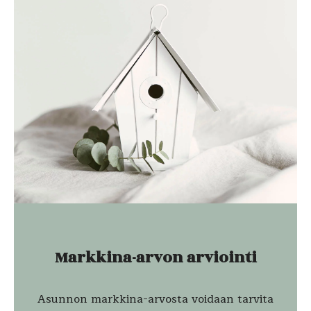
Markkina-arvon arviointi
Asunnon markkina-arvosta voidaan tarvita