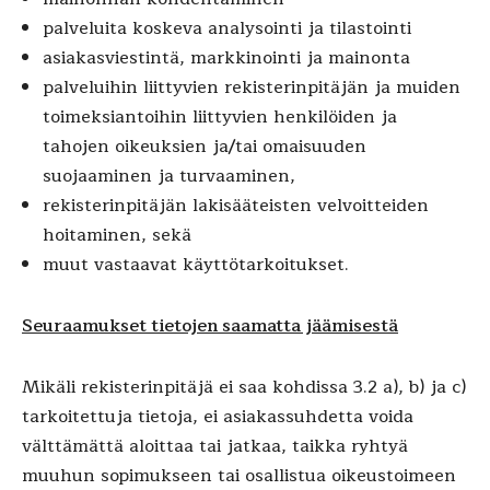
palveluita koskeva analysointi ja tilastointi
asiakasviestintä, markkinointi ja mainonta
palveluihin liittyvien rekisterinpitäjän ja muiden
toimeksiantoihin liittyvien henkilöiden ja
tahojen oikeuksien ja/tai omaisuuden
suojaaminen ja turvaaminen,
rekisterinpitäjän lakisääteisten velvoitteiden
hoitaminen, sekä
muut vastaavat käyttötarkoitukset.
Seuraamukset tietojen saamatta jäämisestä
Mikäli rekisterinpitäjä ei saa kohdissa 3.2 a), b) ja c)
tarkoitettuja tietoja, ei asiakassuhdetta voida
välttämättä aloittaa tai jatkaa, taikka ryhtyä
muuhun sopimukseen tai osallistua oikeustoimeen