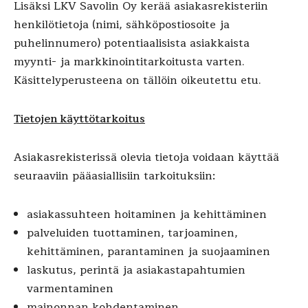
Lisäksi LKV Savolin Oy kerää asiakasrekisteriin
henkilötietoja (nimi, sähköpostiosoite ja
puhelinnumero) potentiaalisista asiakkaista
myynti- ja markkinointitarkoitusta varten.
Käsittelyperusteena on tällöin oikeutettu etu.
Tietojen käyttötarkoitus
Asiakasrekisterissä olevia tietoja voidaan käyttää
seuraaviin pääasiallisiin tarkoituksiin:
asiakassuhteen hoitaminen ja kehittäminen
palveluiden tuottaminen, tarjoaminen,
kehittäminen, parantaminen ja suojaaminen
laskutus, perintä ja asiakastapahtumien
varmentaminen
mainonnan kohdentaminen