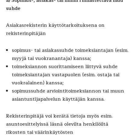
a) Sopimus-, asiakas- tai niihin rinnastettava muu
suhde
Asiakasrekisterin käyttötarkoituksena on
rekisterinpitäjän
sopimus- tai asiakassuhde toimeksiantajan (esim.
myyjä tai vuokranantaja) kanssa;
toimeksiannon suorittamiseen liittyvä suhde
toimeksiantajan vastapuolen (esim. ostaja tai
vuokralainen) kanssa;
sopimussuhde arviointitoimeksiannon tai muun
asiantuntijapalvelun käyttäjän kanssa.
Rekisterinpitäjä voi kerätä tietoja myös esim.
asuntoesittelyissä läsnä olevilta henkilöiltä
rikosten tai väärinkäytösten