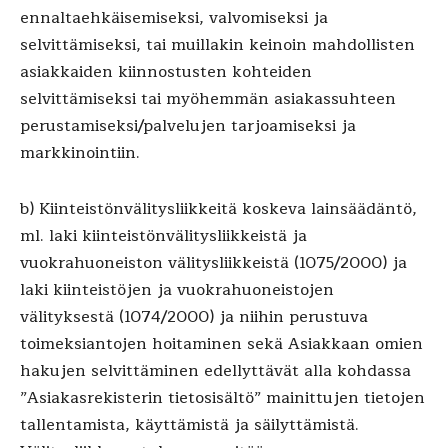
ennaltaehkäisemiseksi, valvomiseksi ja
selvittämiseksi, tai muillakin keinoin mahdollisten
asiakkaiden kiinnostusten kohteiden
selvittämiseksi tai myöhemmän asiakassuhteen
perustamiseksi/palvelujen tarjoamiseksi ja
markkinointiin.
b) Kiinteistönvälitysliikkeitä koskeva lainsäädäntö,
ml. laki kiinteistönvälitysliikkeistä ja
vuokrahuoneiston välitysliikkeistä (1075/2000) ja
laki kiinteistöjen ja vuokrahuoneistojen
välityksestä (1074/2000) ja niihin perustuva
toimeksiantojen hoitaminen sekä Asiakkaan omien
hakujen selvittäminen edellyttävät alla kohdassa
”Asiakasrekisterin tietosisältö” mainittujen tietojen
tallentamista, käyttämistä ja säilyttämistä.