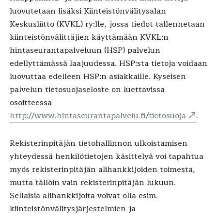
luovutetaan lisäksi Kiinteistönvälitysalan
Keskusliitto (KVKL) ry:lle, jossa tiedot tallennetaan
kiinteistönvälittäjien käyttämään KVKL:n
hintaseurantapalveluun (HSP) palvelun
edellyttämässä laajuudessa. HSP:sta tietoja voidaan
luovuttaa edelleen HSP:n asiakkaille. Kyseisen
palvelun tietosuojaseloste on luettavissa
osoitteessa
http://www.hintaseurantapalvelu.fi/tietosuoja
.
Rekisterinpitäjän tietohallinnon ulkoistamisen
yhteydessä henkilötietojen käsittelyä voi tapahtua
myös rekisterinpitäjän alihankkijoiden toimesta,
mutta tällöin vain rekisterinpitäjän lukuun.
Sellaisia alihankkijoita voivat olla esim.
kiinteistönvälitysjärjestelmien ja