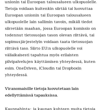
unionin tai Euroopan talousalueen ulkopuolelle.
Tietoja voidaan kuitenkin siirtää tai luovuttaa
Euroopan unionin tai Euroopan talousalueen
ulkopuolelle lain sallimin tavoin, mikäli tiedot
siirretään maahan, jossa Euroopan komissio on
todennut tietosuojan tason olevan riittävä, tai
sopimusjärjestelyin voidaan taata tietosuojan
riittävä taso. Siirto EU:n ulkopuolelle voi
väliaikaisesti tapahtua myös erilaisten
pilvipalvelujen käyttämisen yhteydessä, kuten
esim. OneDriven, iCloudin tai Dropboxin
yhteydessä.
Viranomaisille tietoja luovutetaan lain
edellyttämissä tapauksissa.
Kauppahinta- ja kaupan kohteen muita tietoja