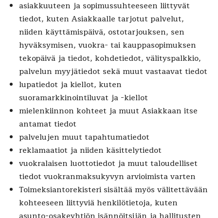
asiakkuuteen ja sopimussuhteeseen liittyvät
tiedot, kuten Asiakkaalle tarjotut palvelut,
niiden käyttämispäivä, ostotarjouksen, sen
hyväksymisen, vuokra- tai kauppasopimuksen
tekopäivä ja tiedot, kohdetiedot, välityspalkkio,
palvelun myyjätiedot sekä muut vastaavat tiedot
lupatiedot ja kiellot, kuten
suoramarkkinointiluvat ja -kiellot
mielenkiinnon kohteet ja muut Asiakkaan itse
antamat tiedot
palvelujen muut tapahtumatiedot
reklamaatiot ja niiden käsittelytiedot
vuokralaisen luottotiedot ja muut taloudelliset
tiedot vuokranmaksukyvyn arvioimista varten
Toimeksiantorekisteri sisältää myös välitettävään
kohteeseen liittyviä henkilötietoja, kuten
asunto-osakeyhtiön isännöitsijän ja hallitusten