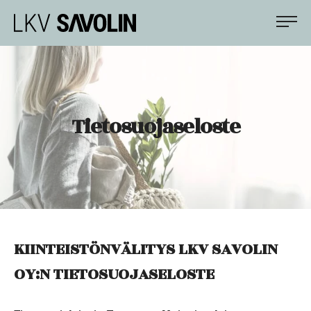
Siirry
LKV Savolin
suoraan
sisältöön
Apunasi
asunto-
ja
kiinteistökaupoissa
Tietosuojaseloste
KIINTEISTÖNVÄLITYS LKV SAVOLIN
OY:N TIETOSUOJASELOSTE