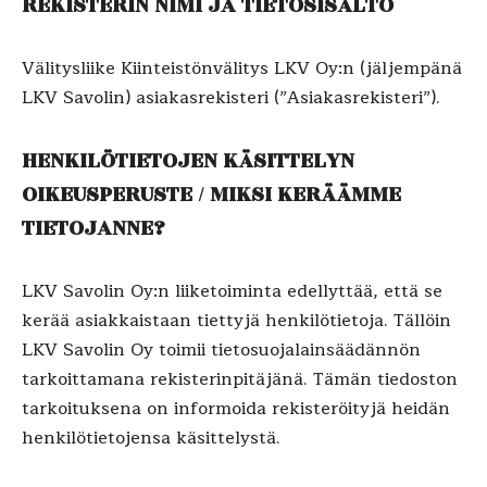
REKISTERIN NIMI JA TIETOSISÄLTÖ
Välitysliike Kiinteistönvälitys LKV Oy:n (jäljempänä
LKV Savolin) asiakasrekisteri (”Asiakasrekisteri”).
HENKILÖTIETOJEN KÄSITTELYN
OIKEUSPERUSTE / MIKSI KERÄÄMME
TIETOJANNE?
LKV Savolin Oy:n liiketoiminta edellyttää, että se
kerää asiakkaistaan tiettyjä henkilötietoja. Tällöin
LKV Savolin Oy toimii tietosuojalainsäädännön
tarkoittamana rekisterinpitäjänä. Tämän tiedoston
tarkoituksena on informoida rekisteröityjä heidän
henkilötietojensa käsittelystä.