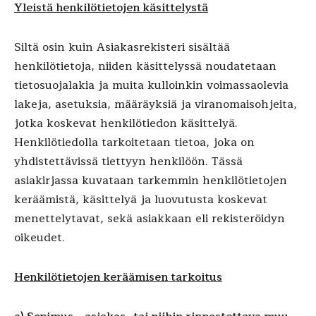
Yleistä henkilötietojen käsittelystä
Siltä osin kuin Asiakasrekisteri sisältää
henkilötietoja, niiden käsittelyssä noudatetaan
tietosuojalakia ja muita kulloinkin voimassaolevia
lakeja, asetuksia, määräyksiä ja viranomaisohjeita,
jotka koskevat henkilötiedon käsittelyä.
Henkilötiedolla tarkoitetaan tietoa, joka on
yhdistettävissä tiettyyn henkilöön. Tässä
asiakirjassa kuvataan tarkemmin henkilötietojen
keräämistä, käsittelyä ja luovutusta koskevat
menettelytavat, sekä asiakkaan eli rekisteröidyn
oikeudet.
Henkilötietojen keräämisen tarkoitus