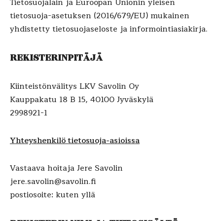
Tietosuojalain ja Euroopan Unionin yleisen
tietosuoja-asetuksen (2016/679/EU) mukainen
yhdistetty tietosuojaseloste ja informointiasiakirja.
REKISTERINPITÄJÄ
Kiinteistönvälitys LKV Savolin Oy
Kauppakatu 18 B 15, 40100 Jyväskylä
2998921-1
Yhteyshenkilö tietosuoja-asioissa
Vastaava hoitaja Jere Savolin
jere.savolin@savolin.fi
postiosoite: kuten yllä