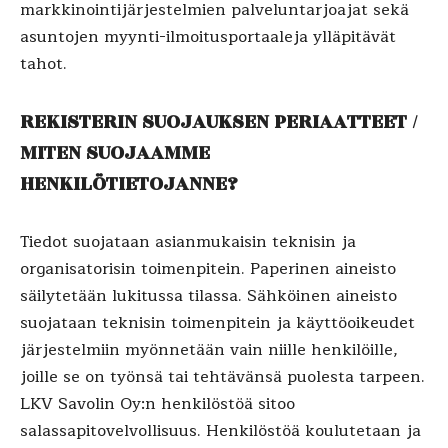
markkinointijärjestelmien palveluntarjoajat sekä
asuntojen myynti-ilmoitusportaaleja ylläpitävät
tahot.
REKISTERIN SUOJAUKSEN PERIAATTEET /
MITEN SUOJAAMME
HENKILÖTIETOJANNE?
Tiedot suojataan asianmukaisin teknisin ja
organisatorisin toimenpitein. Paperinen aineisto
säilytetään lukitussa tilassa. Sähköinen aineisto
suojataan teknisin toimenpitein ja käyttöoikeudet
järjestelmiin myönnetään vain niille henkilöille,
joille se on työnsä tai tehtävänsä puolesta tarpeen.
LKV Savolin Oy:n henkilöstöä sitoo
salassapitovelvollisuus. Henkilöstöä koulutetaan ja