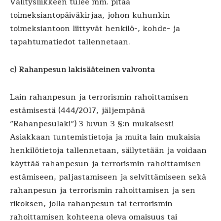
Välitysliikkeen tulee mm. pitää
toimeksiantopäiväkirjaa, johon kuhunkin
toimeksiantoon liittyvät henkilö-, kohde- ja
tapahtumatiedot tallennetaan.
c) Rahanpesun lakisääteinen valvonta
Lain rahanpesun ja terrorismin rahoittamisen
estämisestä (444/2017, jäljempänä
”Rahanpesulaki”) 3 luvun 3 §:n mukaisesti
Asiakkaan tuntemistietoja ja muita lain mukaisia
henkilötietoja tallennetaan, säilytetään ja voidaan
käyttää rahanpesun ja terrorismin rahoittamisen
estämiseen, paljastamiseen ja selvittämiseen sekä
rahanpesun ja terrorismin rahoittamisen ja sen
rikoksen, jolla rahanpesun tai terrorismin
rahoittamisen kohteena oleva omaisuus tai