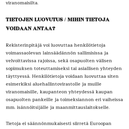
viranomaisilta.
TIETOJEN LUOVUTUS / MIHIN TIETOJA
VOIDAAN ANTAA?
Rekisterinpitäjä voi luovuttaa henkilötietoja
voimassaolevan lainsäädännön sallimisissa ja
velvoittavissa rajoissa, sekä osapuolten välisen
sopimuksen toteuttamiseksi tai asiallisen yhteyden
täyttyessä. Henkilötietoja voidaan luovuttaa siten
esimerkiksi aluehallintovirastolle ja muille
viranomaisille, kaupanteon yhteydessä kaupan
osapuolten pankeille ja toimeksiannon eri vaiheissa
mm. isännöitsijälle ja maanmittauslaitokselle.
Tietoja ei säännönmukaisesti siirretä Euroopan