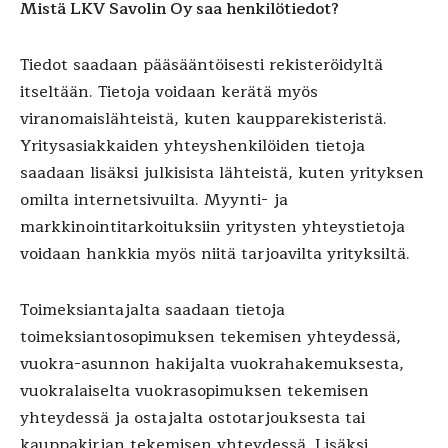
Mistä LKV Savolin Oy saa henkilötiedot?
Tiedot saadaan pääsääntöisesti rekisteröidyltä
itseltään. Tietoja voidaan kerätä myös
viranomaislähteistä, kuten kaupparekisteristä.
Yritysasiakkaiden yhteyshenkilöiden tietoja
saadaan lisäksi julkisista lähteistä, kuten yrityksen
omilta internetsivuilta. Myynti- ja
markkinointitarkoituksiin yritysten yhteystietoja
voidaan hankkia myös niitä tarjoavilta yrityksiltä.
Toimeksiantajalta saadaan tietoja
toimeksiantosopimuksen tekemisen yhteydessä,
vuokra-asunnon hakijalta vuokrahakemuksesta,
vuokralaiselta vuokrasopimuksen tekemisen
yhteydessä ja ostajalta ostotarjouksesta tai
kauppakirjan tekemisen yhteydessä. Lisäksi