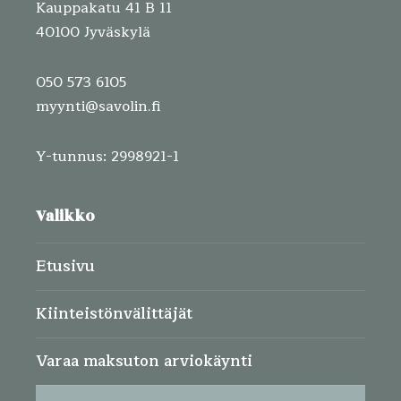
Kauppakatu 41 B 11
40100 Jyväskylä
050 573 6105
myynti@savolin.fi
Y-tunnus: 2998921-1
Valikko
Etusivu
Kiinteistönvälittäjät
Varaa maksuton arviokäynti