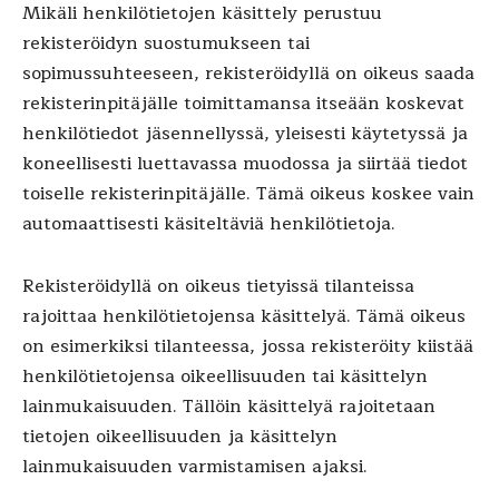
Mikäli henkilötietojen käsittely perustuu
rekisteröidyn suostumukseen tai
sopimussuhteeseen, rekisteröidyllä on oikeus saada
rekisterinpitäjälle toimittamansa itseään koskevat
henkilötiedot jäsennellyssä, yleisesti käytetyssä ja
koneellisesti luettavassa muodossa ja siirtää tiedot
toiselle rekisterinpitäjälle. Tämä oikeus koskee vain
automaattisesti käsiteltäviä henkilötietoja.
Rekisteröidyllä on oikeus tietyissä tilanteissa
rajoittaa henkilötietojensa käsittelyä. Tämä oikeus
on esimerkiksi tilanteessa, jossa rekisteröity kiistää
henkilötietojensa oikeellisuuden tai käsittelyn
lainmukaisuuden. Tällöin käsittelyä rajoitetaan
tietojen oikeellisuuden ja käsittelyn
lainmukaisuuden varmistamisen ajaksi.