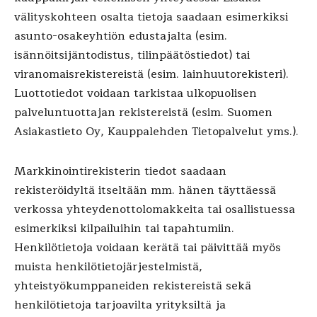
välityskohteen osalta tietoja saadaan esimerkiksi
asunto-osakeyhtiön edustajalta (esim.
isännöitsijäntodistus, tilinpäätöstiedot) tai
viranomaisrekistereistä (esim. lainhuutorekisteri).
Luottotiedot voidaan tarkistaa ulkopuolisen
palveluntuottajan rekistereistä (esim. Suomen
Asiakastieto Oy, Kauppalehden Tietopalvelut yms.).
Markkinointirekisterin tiedot saadaan
rekisteröidyltä itseltään mm. hänen täyttäessä
verkossa yhteydenottolomakkeita tai osallistuessa
esimerkiksi kilpailuihin tai tapahtumiin.
Henkilötietoja voidaan kerätä tai päivittää myös
muista henkilötietojärjestelmistä,
yhteistyökumppaneiden rekistereistä sekä
henkilötietoja tarjoavilta yrityksiltä ja