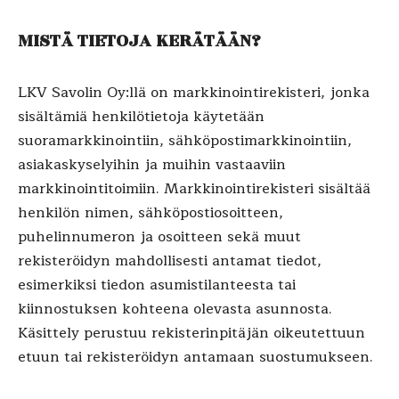
MISTÄ TIETOJA KERÄTÄÄN?
LKV Savolin Oy:llä on markkinointirekisteri, jonka
sisältämiä henkilötietoja käytetään
suoramarkkinointiin, sähköpostimarkkinointiin,
asiakaskyselyihin ja muihin vastaaviin
markkinointitoimiin. Markkinointirekisteri sisältää
henkilön nimen, sähköpostiosoitteen,
puhelinnumeron ja osoitteen sekä muut
rekisteröidyn mahdollisesti antamat tiedot,
esimerkiksi tiedon asumistilanteesta tai
kiinnostuksen kohteena olevasta asunnosta.
Käsittely perustuu rekisterinpitäjän oikeutettuun
etuun tai rekisteröidyn antamaan suostumukseen.