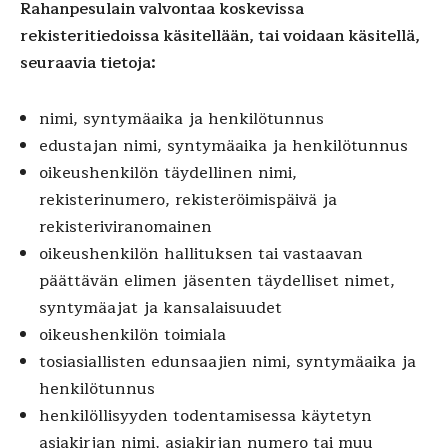
Rahanpesulain valvontaa koskevissa
rekisteritiedoissa käsitellään, tai voidaan käsitellä,
seuraavia tietoja:
nimi, syntymäaika ja henkilötunnus
edustajan nimi, syntymäaika ja henkilötunnus
oikeushenkilön täydellinen nimi,
rekisterinumero, rekisteröimispäivä ja
rekisteriviranomainen
oikeushenkilön hallituksen tai vastaavan
päättävän elimen jäsenten täydelliset nimet,
syntymäajat ja kansalaisuudet
oikeushenkilön toimiala
tosiasiallisten edunsaajien nimi, syntymäaika ja
henkilötunnus
henkilöllisyyden todentamisessa käytetyn
asiakirjan nimi, asiakirjan numero tai muu