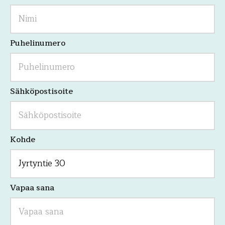
on
validointitarkoituksiin
ja
tulee
jättää
Puhelinumero
koskemattomaksi.
Sähköpostisoite
Kohde
Vapaa sana