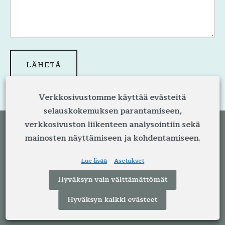
Verkkosivustomme käyttää evästeitä
selauskokemuksen parantamiseen,
verkkosivuston liikenteen analysointiin sekä
mainosten näyttämiseen ja kohdentamiseen.
Lue lisää
Asetukset
Hyväksyn vain välttämättömät
LKV Savolin on lämmin ja moderni
Hyväksyn kaikki evästeet
kiinteistönvälitystoimisto Jyväskylässä. Meillä
on yli neljän vuosikymmenen kokemus