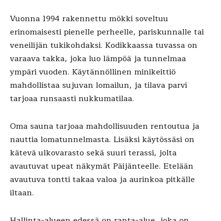
Vuonna 1994 rakennettu mökki soveltuu
erinomaisesti pienelle perheelle, pariskunnalle tai
veneilijän tukikohdaksi. Kodikkaassa tuvassa on
varaava takka, joka luo lämpöä ja tunnelmaa
ympäri vuoden. Käytännöllinen minikeittiö
mahdollistaa sujuvan lomailun, ja tilava parvi
tarjoaa runsaasti nukkumatilaa.
Oma sauna tarjoaa mahdollisuuden rentoutua ja
nauttia lomatunnelmasta. Lisäksi käytössäsi on
kätevä ulkovarasto sekä suuri terassi, jolta
avautuvat upeat näkymät Päijänteelle. Etelään
avautuva tontti takaa valoa ja aurinkoa pitkälle
iltaan.
Hallinta-alueen edessä on ranta-alue, joka on