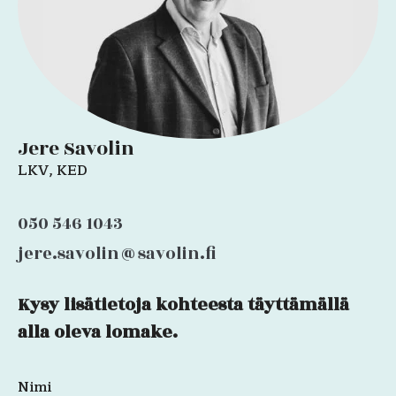
Jere Savolin
LKV, KED
050 546 1043
jere.savolin@savolin.fi
Kysy lisätietoja kohteesta täyttämällä
Email
alla oleva lomake.
Nimi
Kenttä