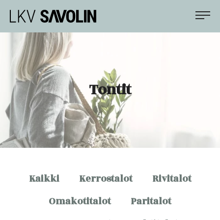
Siirry
LKV Savolin
suoraan
sisältöön
Apunasi
asunto-
ja
kiinteistökaupoissa
Tontit
Kaikki
Kerrostalot
Rivitalot
Omakotitalot
Paritalot