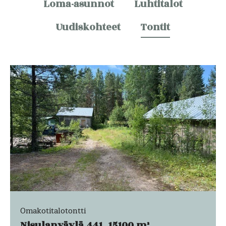
Loma-asunnot
Luhtitalot
Uudiskohteet
Tontit
Omakotitalotontti
Nisulanväylä 441, 15100 m²