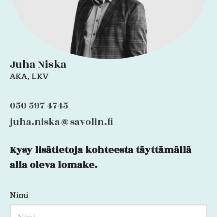
Juha Niska
AKA, LKV
050 597 4745
juha.niska@savolin.fi
Kysy lisätietoja kohteesta täyttämällä
Phone
alla oleva lomake.
Nimi
Kenttä
on
validointitarkoituksiin