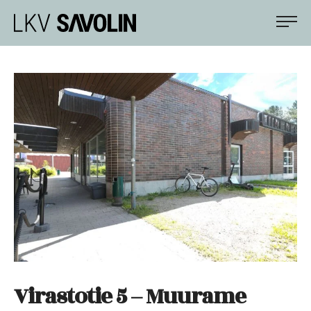
Siirry
LKV Savolin
suoraan
sisältöön
Apunasi
asunto-
ja
kiinteistökaupoissa
Virastotie 5 – Muurame