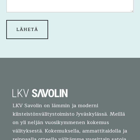
LKV Savolin on lämmin ja moderni
kiinteistönvälitystoimisto Jyväskylässä. Meillä
on yli neljän vuosikymmenen kokemus
välityksestä. Kokemuksella, ammattitaidolla ja
reippaalla otteella välitämme vuosittain satoja