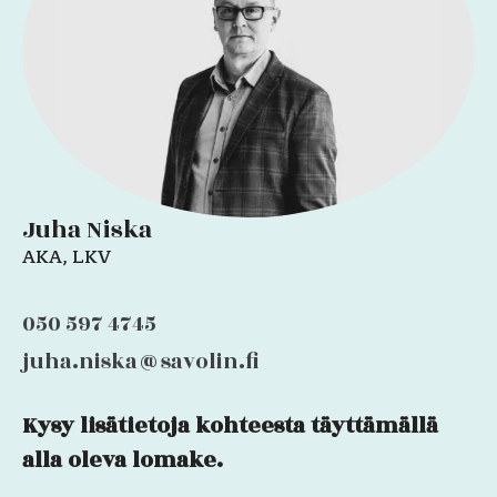
Juha Niska
AKA, LKV
050 597 4745
juha.niska@savolin.fi
Kysy lisätietoja kohteesta täyttämällä
X/Twitter
alla oleva lomake.