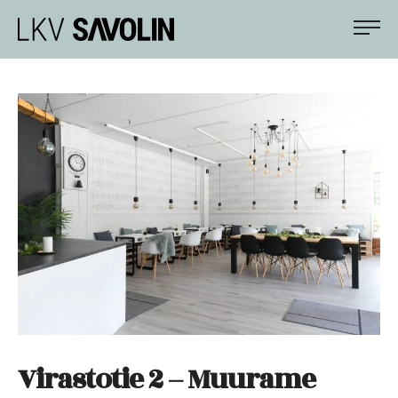
Siirry
LKV Savolin
suoraan
sisältöön
Apunasi
asunto-
ja
kiinteistökaupoissa
Virastotie 2 – Muurame