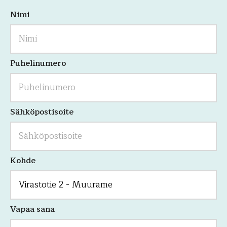
Nimi
Kenttä
on
validointitarkoituksiin
ja
tulee
jättää
Puhelinumero
koskemattomaksi.
Sähköpostisoite
Kohde
Vapaa sana