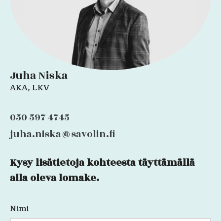
Juha Niska
AKA, LKV
050 597 4745
juha.niska@savolin.fi
Kysy lisätietoja kohteesta täyttämällä
Facebook
alla oleva lomake.
Nimi
Kenttä
on