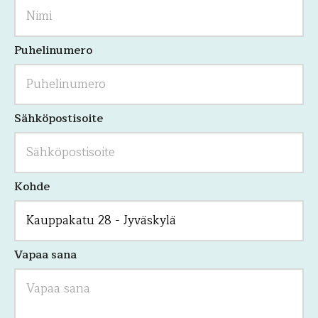
validointitarkoituksiin
ja
tulee
jättää
Puhelinumero
koskemattomaksi.
Sähköpostisoite
Kohde
Vapaa sana