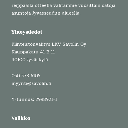
reippaalla otteella välitämme vuosittain satoja
asuntoja Jyvässeudun alueella.
Yhteystiedot
Kiinteistönvälitys LKV Savolin Oy
Kauppakatu 41 B 11
40100 Jyväskylä
050 573 6105
myynti@savolin.fi
Y-tunnus: 2998921-1
Valikko