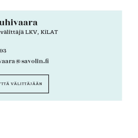
ouhivaara
nvälittäjä LKV, KiLAT
193
ivaara@savolin.fi
YTTÄ VÄLITTÄJÄÄN