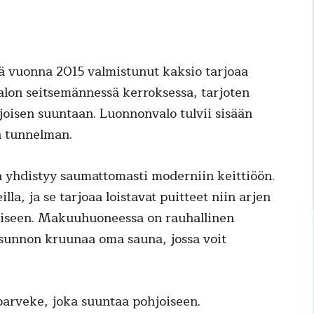
mä vuonna 2015 valmistunut kaksio tarjoaa
alon seitsemännessä kerroksessa, tarjoten
oisen suuntaan. Luonnonvalo tulvii sisään
n tunnelman.
 yhdistyy saumattomasti moderniin keittiöön.
la, ja se tarjoaa loistavat puitteet niin arjen
ämiseen. Makuuhuoneessa on rauhallinen
 Asunnon kruunaa oma sauna, jossa voit
 parveke, joka suuntaa pohjoiseen.