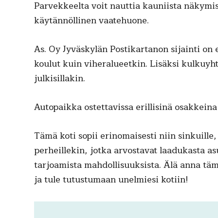
Parvekkeelta voit nauttia kauniista näkym
käytännöllinen vaatehuone.
As. Oy Jyväskylän Postikartanon sijainti on e
koulut kuin viheralueetkin. Lisäksi kulkuyht
julkisillakin.
Autopaikka ostettavissa erillisinä osakkein
Tämä koti sopii erinomaisesti niin sinkuille,
perheillekin, jotka arvostavat laadukasta a
tarjoamista mahdollisuuksista. Älä anna tämä
ja tule tutustumaan unelmiesi kotiin!