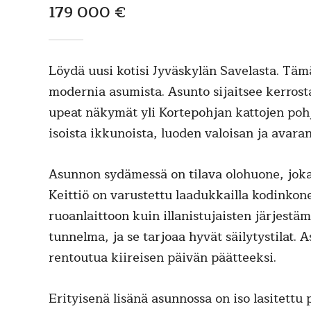
179 000 €
Löydä uusi kotisi Jyväskylän Savelasta. Tä
modernia asumista. Asunto sijaitsee kerrost
upeat näkymät yli Kortepohjan kattojen pohj
isoista ikkunoista, luoden valoisan ja avara
Asunnon sydämessä on tilava olohuone, joka
Keittiö on varustettu laadukkailla kodinkoneil
ruoanlaittoon kuin illanistujaisten järjest
tunnelma, ja se tarjoaa hyvät säilytystilat.
rentoutua kiireisen päivän päätteeksi.
Erityisenä lisänä asunnossa on iso lasitettu