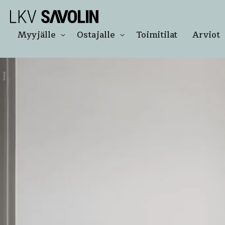
Siirry
LKV Savolin
suoraan
sisältöön
Apunasi
Myyjälle
Ostajalle
Toimitilat
Arviot
asunto-
ja
kiinteistökaupoissa