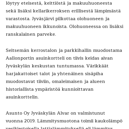
löytyy eteisestä, keittiöstä ja makuuhuoneesta
sekä lisäksi kellarikerroksen erillisestä lämpimästä
varastosta. Jyväsjärvi pilkottaa olohuoneen ja
makuuhuoneen ikkunoista. Olohuoneessa on lisäksi
ranskalainen parveke.
Seitsemän kerrostalon ja parkkihallin muodostama
Aallonportin asuinkortteli on tiivis keidas aivan
Jyväskylän keskustan tuntumassa. Värikkäät
harjakattoiset talot ja yhtenäinen sisäpiha
muodostavat tiiviin, omaleimaisen ja alueen
historiallista ympäristöä kunnioittavan
asuinkorttelin.
Asunto Oy Jyväskylän Alvar on valmistunut
vuonna 2019. Lämmitysmuotona toimii kaukolämpö
vesikiertoisella lattialämmityksellä eli lämmitys