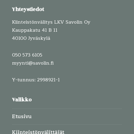
Yhteystiedot
Kiinteistönvälitys LKV Savolin Oy
Kauppakatu 41 B 11
40100 Jyväskylä
050 573 6105
myynti@savolin.fi
Y-tunnus: 2998921-1
Valikko
Etusivu
Kiinteistönvälittäjät