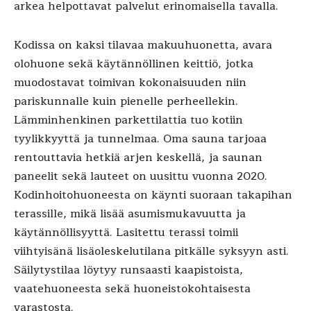
arkea helpottavat palvelut erinomaisella tavalla.
Kodissa on kaksi tilavaa makuuhuonetta, avara
olohuone sekä käytännöllinen keittiö, jotka
muodostavat toimivan kokonaisuuden niin
pariskunnalle kuin pienelle perheellekin.
Lämminhenkinen parkettilattia tuo kotiin
tyylikkyyttä ja tunnelmaa. Oma sauna tarjoaa
rentouttavia hetkiä arjen keskellä, ja saunan
paneelit sekä lauteet on uusittu vuonna 2020.
Kodinhoitohuoneesta on käynti suoraan takapihan
terassille, mikä lisää asumismukavuutta ja
käytännöllisyyttä. Lasitettu terassi toimii
viihtyisänä lisäoleskelutilana pitkälle syksyyn asti.
Säilytystilaa löytyy runsaasti kaapistoista,
vaatehuoneesta sekä huoneistokohtaisesta
varastosta.