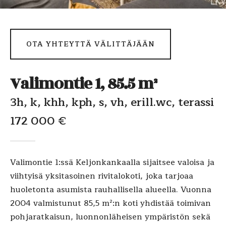
OTA YHTEYTTÄ VÄLITTÄJÄÄN
Valimontie 1, 85.5 m²
3h, k, khh, kph, s, vh, erill.wc, terassi
172 000 €
Valimontie 1:ssä Keljonkankaalla sijaitsee valoisa ja
viihtyisä yksitasoinen rivitalokoti, joka tarjoaa
huoletonta asumista rauhallisella alueella. Vuonna
2004 valmistunut 85,5 m²:n koti yhdistää toimivan
pohjaratkaisun, luonnonläheisen ympäristön sekä