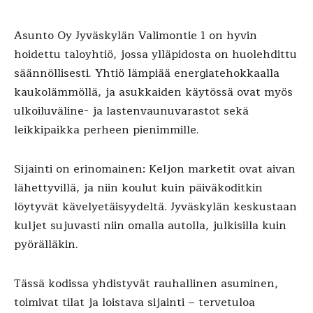
Asunto Oy Jyväskylän Valimontie 1 on hyvin
hoidettu taloyhtiö, jossa ylläpidosta on huolehdittu
säännöllisesti. Yhtiö lämpiää energiatehokkaalla
kaukolämmöllä, ja asukkaiden käytössä ovat myös
ulkoiluväline- ja lastenvaunuvarastot sekä
leikkipaikka perheen pienimmille.
Sijainti on erinomainen: Keljon marketit ovat aivan
lähettyvillä, ja niin koulut kuin päiväkoditkin
löytyvät kävelyetäisyydeltä. Jyväskylän keskustaan
kuljet sujuvasti niin omalla autolla, julkisilla kuin
pyörälläkin.
Tässä kodissa yhdistyvät rauhallinen asuminen,
toimivat tilat ja loistava sijainti – tervetuloa