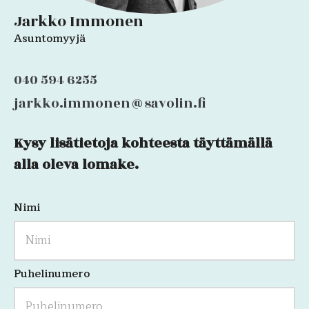
Jarkko Immonen
Asuntomyyjä
040 594 6255
jarkko.immonen@savolin.fi
Kysy lisätietoja kohteesta täyttämällä
Comments
alla oleva lomake.
Nimi
Kenttä
on
validointitarkoituksiin
ja
tulee
jättää
Puhelinumero
koskemattomaksi.