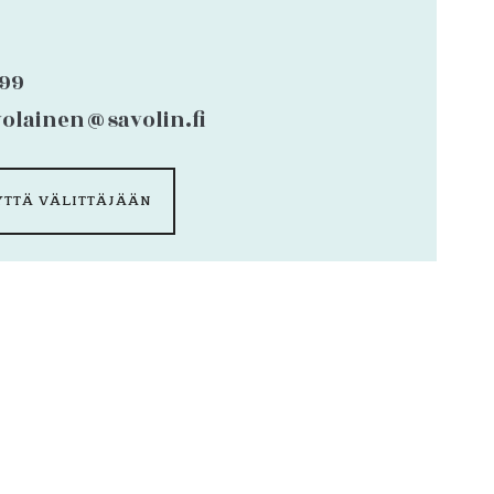
699
olainen@savolin.fi
YTTÄ VÄLITTÄJÄÄN