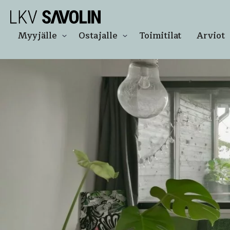
Siirry
LKV Savolin
suoraan
sisältöön
Apunasi
Myyjälle
Ostajalle
Toimitilat
Arviot
asunto-
ja
kiinteistökaupoissa