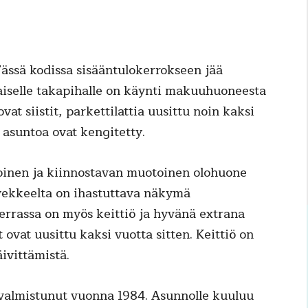
 Tässä kodissa sisääntulokerrokseen jää
iselle takapihalle on käynti makuuhuoneesta
vat siistit, parkettilattia uusittu noin kaksi
 asuntoa ovat kengitetty.
oinen ja kiinnostavan muotoinen olohuone
arvekkeelta on ihastuttava näkymä
errassa on myös keittiö ja hyvänä extrana
ovat uusittu kaksi vuotta sitten. Keittiö on
äivittämistä.
a valmistunut vuonna 1984. Asunnolle kuuluu