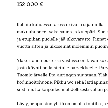
152 000 €
Kolmio kahdessa tasossa kivalla sijainnilla.
makuuhuoneet sekä sauna ja kylppäri. Suoja
ja etupihan puolelle jää ulkovarasto. Pinnat o
vuotta sitten ja ulkoseinät molemmin puolin
Yläkertaan noustessa vastassa on kivan kok
josta käynti on laistetulle parvekkeelle. P
Tuomiojärvelle ilta-auringon suuntaan. Yläk
kodinhoitohuone. Pikku wc sekä lattiapinnat 
siisti mutta kaipailee mahdollisesti vähän p
Löylyjoenpuiston yhtiö on omalla tontilla j