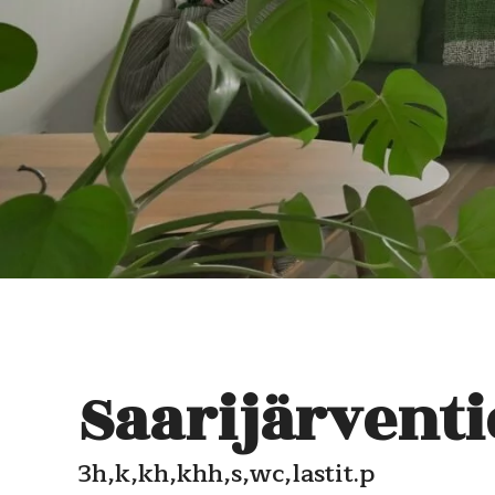
Saarijärventie
3h,k,kh,khh,s,wc,lastit.p