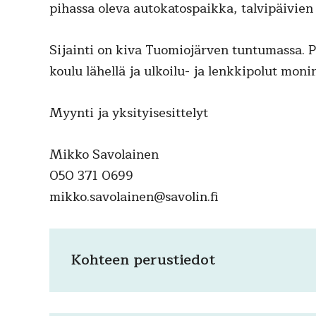
pihassa oleva autokatospaikka, talvipäivien 
Sijainti on kiva Tuomiojärven tuntumassa. P
koulu lähellä ja ulkoilu- ja lenkkipolut monin
Myynti ja yksityisesittelyt
Mikko Savolainen
050 371 0699
mikko.savolainen@savolin.fi
Kohteen perustiedot