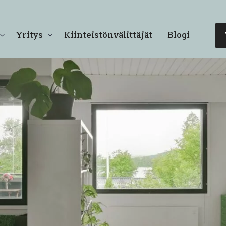
Yritys
Kiinteistönvälittäjät
Blogi