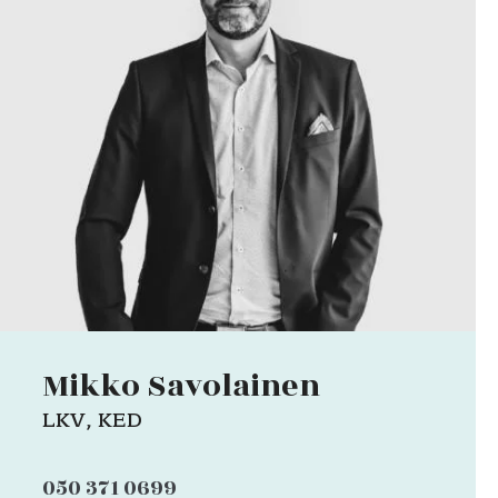
Mikko Savolainen
LKV, KED
050 371 0699