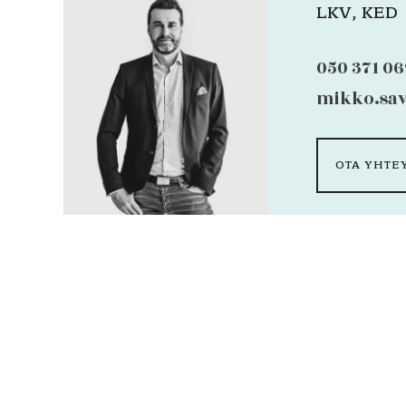
LKV, KED
050 371 0
mikko.sav
OTA YHTE