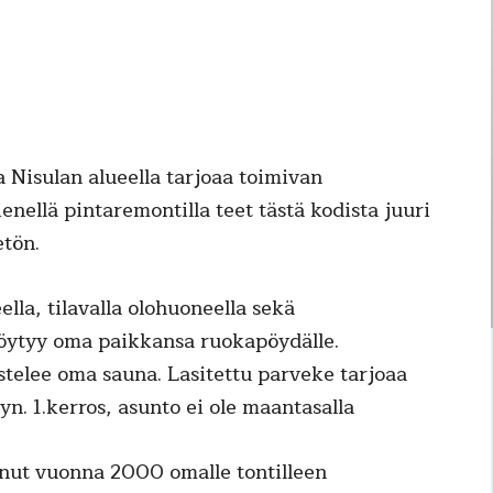
a Nisulan alueella tarjoaa toimivan
enellä pintaremontilla teet tästä kodista juuri
etön.
lla, tilavalla olohuoneella sekä
 löytyy oma paikkansa ruokapöydälle.
stelee oma sauna. Lasitettu parveke tarjoaa
n. 1.kerros, asunto ei ole maantasalla
nut vuonna 2000 omalle tontilleen