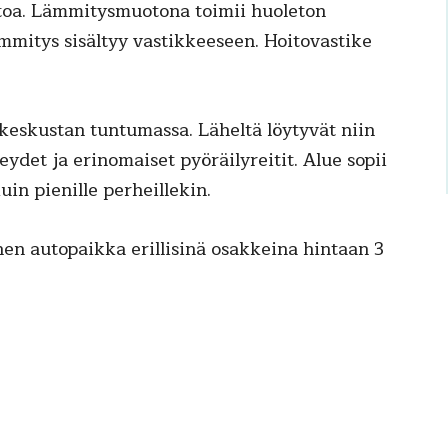
stoa. Lämmitysmuotona toimii huoleton
lämmitys sisältyy vastikkeeseen. Hoitovastike
 keskustan tuntumassa. Läheltä löytyvät niin
eydet ja erinomaiset pyöräilyreitit. Alue sopii
kuin pienille perheillekin.
n autopaikka erillisinä osakkeina hintaan 3