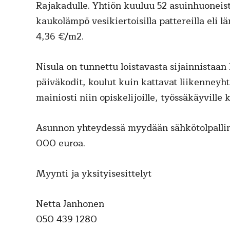
Rajakadulle. Yhtiön kuuluu 52 asuinhuonei
kaukolämpö vesikiertoisilla pattereilla eli 
4,36 €/m2.
Nisula on tunnettu loistavasta sijainnistaan
päiväkodit, koulut kuin kattavat liikenneyht
mainiosti niin opiskelijoille, työssäkäyville 
Asunnon yhteydessä myydään sähkötolpalline
000 euroa.
Myynti ja yksityisesittelyt
Netta Janhonen
050 439 1280