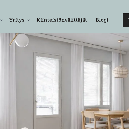
Yritys
Kiinteistönvälittäjät
Blogi