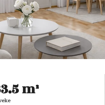
63.5 m²
rveke