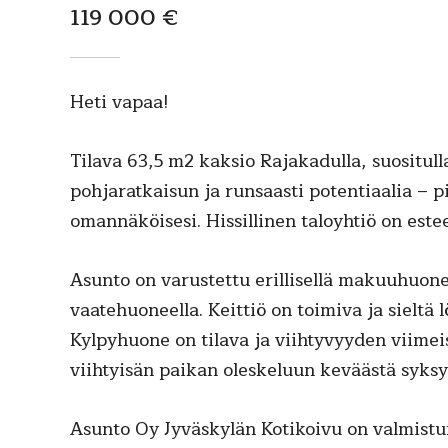
119 000 €
Heti vapaa!
Tilava 63,5 m2 kaksio Rajakadulla, suositull
pohjaratkaisun ja runsaasti potentiaalia – pi
omannäköisesi. Hissillinen taloyhtiö on este
Asunto on varustettu erillisellä makuuhuonee
vaatehuoneella. Keittiö on toimiva ja sieltä
Kylpyhuone on tilava ja viihtyvyyden viimei
viihtyisän paikan oleskeluun keväästä syksyy
Asunto Oy Jyväskylän Kotikoivu on valmistu