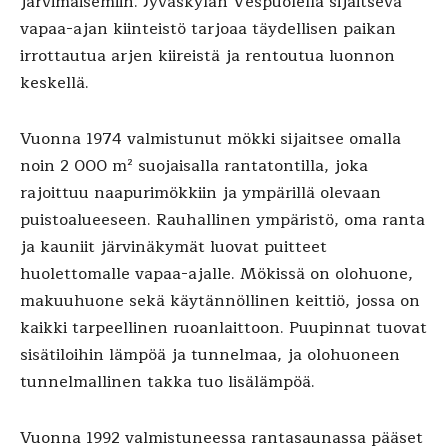
järvimaisemiin. Jyväskylän Vespuolella sijaitseva
vapaa-ajan kiinteistö tarjoaa täydellisen paikan
irrottautua arjen kiireistä ja rentoutua luonnon
keskellä.
Vuonna 1974 valmistunut mökki sijaitsee omalla
noin 2 000 m² suojaisalla rantatontilla, joka
rajoittuu naapurimökkiin ja ympärillä olevaan
puistoalueeseen. Rauhallinen ympäristö, oma ranta
ja kauniit järvinäkymät luovat puitteet
huolettomalle vapaa-ajalle. Mökissä on olohuone,
makuuhuone sekä käytännöllinen keittiö, jossa on
kaikki tarpeellinen ruoanlaittoon. Puupinnat tuovat
sisätiloihin lämpöä ja tunnelmaa, ja olohuoneen
tunnelmallinen takka tuo lisälämpöä.
Vuonna 1992 valmistuneessa rantasaunassa pääset