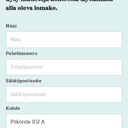
LinkedIn
alla oleva lomake.
Nimi
Kenttä
on
validointitarkoituksiin
ja
tulee
jättää
Puhelinumero
koskemattomaksi.
Sähköpostisoite
Kohde