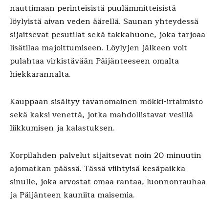
nauttimaan perinteisistä puulämmitteisistä
löylyistä aivan veden äärellä. Saunan yhteydessä
sijaitsevat pesutilat sekä takkahuone, joka tarjoaa
lisätilaa majoittumiseen. Löylyjen jälkeen voit
pulahtaa virkistävään Päijänteeseen omalta
hiekkarannalta.
Kauppaan sisältyy tavanomainen mökki-irtaimisto
sekä kaksi venettä, jotka mahdollistavat vesillä
liikkumisen ja kalastuksen.
Korpilahden palvelut sijaitsevat noin 20 minuutin
ajomatkan päässä. Tässä viihtyisä kesäpaikka
sinulle, joka arvostat omaa rantaa, luonnonrauhaa
ja Päijänteen kauniita maisemia.