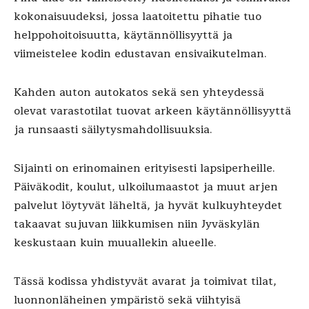
kokonaisuudeksi, jossa laatoitettu pihatie tuo
helppohoitoisuutta, käytännöllisyyttä ja
viimeistelee kodin edustavan ensivaikutelman.
Kahden auton autokatos sekä sen yhteydessä
olevat varastotilat tuovat arkeen käytännöllisyyttä
ja runsaasti säilytysmahdollisuuksia.
Sijainti on erinomainen erityisesti lapsiperheille.
Päiväkodit, koulut, ulkoilumaastot ja muut arjen
palvelut löytyvät läheltä, ja hyvät kulkuyhteydet
takaavat sujuvan liikkumisen niin Jyväskylän
keskustaan kuin muuallekin alueelle.
Tässä kodissa yhdistyvät avarat ja toimivat tilat,
luonnonläheinen ympäristö sekä viihtyisä