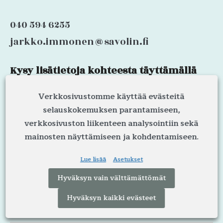
040 594 6255
jarkko.immonen@savolin.fi
Kysy lisätietoja kohteesta täyttämällä
LinkedIn
alla oleva lomake.
Verkkosivustomme käyttää evästeitä
selauskokemuksen parantamiseen,
Nimi
Kenttä
verkkosivuston liikenteen analysointiin sekä
on
validointitarkoituksiin
mainosten näyttämiseen ja kohdentamiseen.
ja
tulee
Lue lisää
Asetukset
jättää
Puhelinumero
koskemattomaksi.
Hyväksyn vain välttämättömät
Hyväksyn kaikki evästeet
Sähköpostisoite