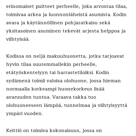
erinomaiset puitteet perheelle, joka arvostaa tilaa,
toimivaa arkea ja luonnonläheistä asumista. Kodin
avara ja käytännöllinen pohjaratkaisu sekä
yksitasoinen asuminen tekevät arjesta helppoa ja
viihtyisää.
Kodissa on neljä makuuhuonetta, jotka tarjoavat
hyvin tilaa suuremmallekin perheelle,
etätyöskentelyyn tai harrastetiloiksi. Kodin
sydämenä toimii valoisa olohuone, jossa hieman
normaalia korkeampi huonekorkeus lisää
avaruuden tuntua. Varaava takka tuo
olohuoneeseen lämpöä, tunnelmaa ja viihtyisyyttä
ympäri vuoden.
Keittiö on toimiva kokonaisuus, jossa on