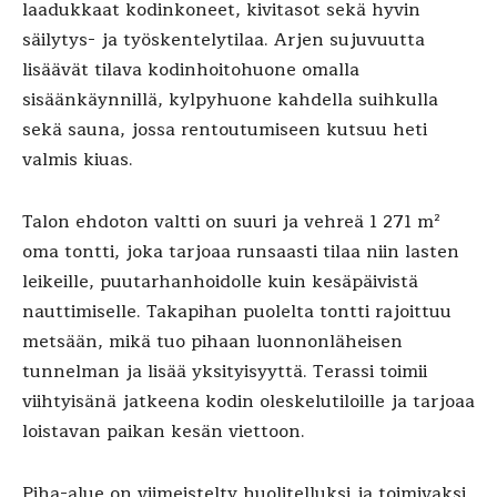
laadukkaat kodinkoneet, kivitasot sekä hyvin
säilytys- ja työskentelytilaa. Arjen sujuvuutta
lisäävät tilava kodinhoitohuone omalla
sisäänkäynnillä, kylpyhuone kahdella suihkulla
sekä sauna, jossa rentoutumiseen kutsuu heti
valmis kiuas.
Talon ehdoton valtti on suuri ja vehreä 1 271 m²
oma tontti, joka tarjoaa runsaasti tilaa niin lasten
leikeille, puutarhanhoidolle kuin kesäpäivistä
nauttimiselle. Takapihan puolelta tontti rajoittuu
metsään, mikä tuo pihaan luonnonläheisen
tunnelman ja lisää yksityisyyttä. Terassi toimii
viihtyisänä jatkeena kodin oleskelutiloille ja tarjoaa
loistavan paikan kesän viettoon.
Piha-alue on viimeistelty huolitelluksi ja toimivaksi