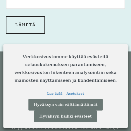
Verkkosivustomme käyttää evästeitä
selauskokemuksen parantamiseen,
verkkosivuston liikenteen analysointiin sekä
mainosten näyttämiseen ja kohdentamiseen.
Lue lisää
Asetukset
LKV Savolin on lämmin ja moderni
kiinteistönvälitystoimisto Jyväskylässä. Meillä
Hyväksyn vain välttämättömät
on yli neljän vuosikymmenen kokemus
Hyväksyn kaikki evästeet
välityksestä. Kokemuksella, ammattitaidolla ja
reippaalla otteella välitämme vuosittain satoja