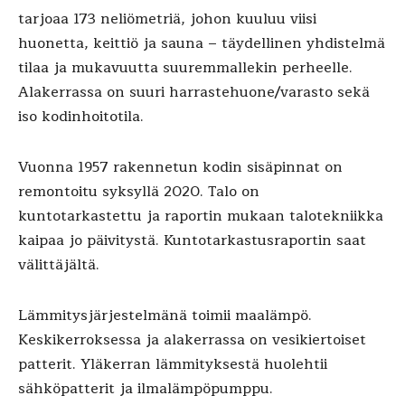
tarjoaa 173 neliömetriä, johon kuuluu viisi
huonetta, keittiö ja sauna – täydellinen yhdistelmä
tilaa ja mukavuutta suuremmallekin perheelle.
Alakerrassa on suuri harrastehuone/varasto sekä
iso kodinhoitotila.
Vuonna 1957 rakennetun kodin sisäpinnat on
remontoitu syksyllä 2020. Talo on
kuntotarkastettu ja raportin mukaan talotekniikka
kaipaa jo päivitystä. Kuntotarkastusraportin saat
välittäjältä.
Lämmitysjärjestelmänä toimii maalämpö.
Keskikerroksessa ja alakerrassa on vesikiertoiset
patterit. Yläkerran lämmityksestä huolehtii
sähköpatterit ja ilmalämpöpumppu.