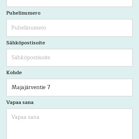
ja
tulee
jättää
Puhelinumero
koskemattomaksi.
Sähköpostisoite
Kohde
Vapaa sana