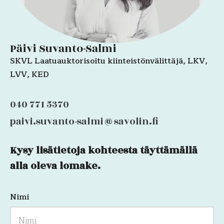
Päivi Suvanto-Salmi
SKVL Laatuauktorisoitu kiinteistönvälittäjä, LKV,
LVV, KED
040 771 5370
paivi.suvanto-salmi@savolin.fi
Kysy lisätietoja kohteesta täyttämällä
X/Twitter
alla oleva lomake.
Nimi
Kenttä
on
validointitarkoituksiin