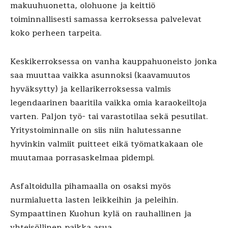
makuuhuonetta, olohuone ja keittiö
toiminnallisesti samassa kerroksessa palvelevat
koko perheen tarpeita.
Keskikerroksessa on vanha kauppahuoneisto jonka
saa muuttaa vaikka asunnoksi (kaavamuutos
hyväksytty) ja kellarikerroksessa valmis
legendaarinen baaritila vaikka omia karaokeiltoja
varten. Paljon työ- tai varastotilaa sekä pesutilat.
Yritystoiminnalle on siis niin halutessanne
hyvinkin valmiit puitteet eikä työmatkakaan ole
muutamaa porrasaskelmaa pidempi.
Asfaltoidulla pihamaalla on osaksi myös
nurmialuetta lasten leikkeihin ja peleihin.
Sympaattinen Kuohun kylä on rauhallinen ja
yhteisöllinen paikka asua.