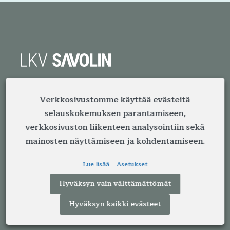
LKV Savolin on lämmin ja moderni
kiinteistönvälitystoimisto Jyväskylässä. Meillä
Verkkosivustomme käyttää evästeitä
on yli neljän vuosikymmenen kokemus
selauskokemuksen parantamiseen,
välityksestä. Kokemuksella, ammattitaidolla ja
verkkosivuston liikenteen analysointiin sekä
reippaalla otteella välitämme vuosittain satoja
mainosten näyttämiseen ja kohdentamiseen.
asuntoja Jyvässeudun alueella.
Lue lisää
Asetukset
Hyväksyn vain välttämättömät
Yhteystiedot
Hyväksyn kaikki evästeet
Kiinteistönvälitys LKV Savolin Oy
Kauppakatu 41 B 11