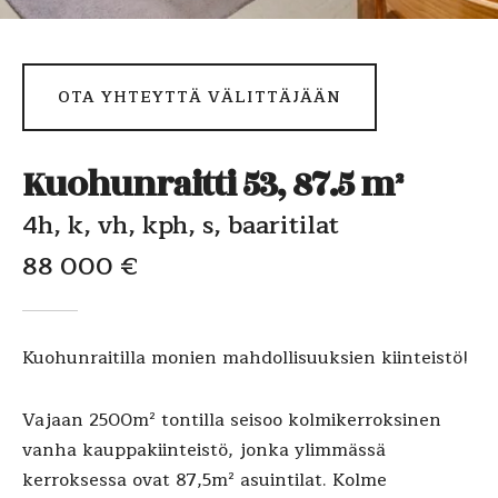
OTA YHTEYTTÄ VÄLITTÄJÄÄN
Kuohunraitti 53, 87.5 m²
4h, k, vh, kph, s, baaritilat
88 000 €
Kuohunraitilla monien mahdollisuuksien kiinteistö!
Vajaan 2500m² tontilla seisoo kolmikerroksinen
vanha kauppakiinteistö, jonka ylimmässä
kerroksessa ovat 87,5m² asuintilat. Kolme