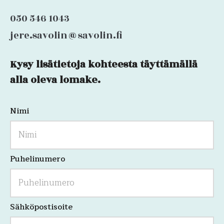
050 546 1043
jere.savolin@savolin.fi
Kysy lisätietoja kohteesta täyttämällä
URL
alla oleva lomake.
Nimi
Kenttä
on
validointitarkoituksiin
ja
tulee
jättää
Puhelinumero
koskemattomaksi.
Sähköpostisoite