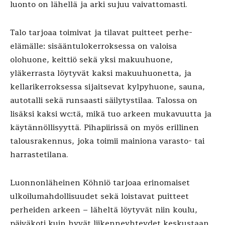
luonto on lähellä ja arki sujuu vaivattomasti.
Talo tarjoaa toimivat ja tilavat puitteet perhe-
elämälle: sisääntulokerroksessa on valoisa
olohuone, keittiö sekä yksi makuuhuone,
yläkerrasta löytyvät kaksi makuuhuonetta, ja
kellarikerroksessa sijaitsevat kylpyhuone, sauna,
autotalli sekä runsaasti säilytystilaa. Talossa on
lisäksi kaksi wc:tä, mikä tuo arkeen mukavuutta ja
käytännöllisyyttä. Pihapiirissä on myös erillinen
talousrakennus, joka toimii mainiona varasto- tai
harrastetilana.
Luonnonläheinen Köhniö tarjoaa erinomaiset
ulkoilumahdollisuudet sekä loistavat puitteet
perheiden arkeen – läheltä löytyvät niin koulu,
päiväkoti kuin hyvät liikenneyhteydet keskustaan