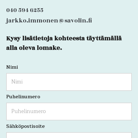
040 594 6255
jarkko.immonen@savolin.fi
Kysy lisätietoja kohteesta täyttämällä
URL
alla oleva lomake.
Nimi
Kenttä
on
validointitarkoituksiin
ja
tulee
jättää
Puhelinumero
koskemattomaksi.
Sähköpostisoite