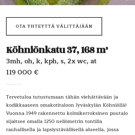
OTA YHTEYTTÄ VÄLITTÄJÄÄN
Köhniönkatu 37, 168 m²
3mh, oh, k, kph, s, 2x wc, at
119 000 €
Tervetuloa tutustumaan tähän viehättävään ja
kodikkaaseen omakotitaloon Jyväskylän Köhniöllä!
Vuonna 1949 rakennettu kolmikerroksinen puutalo
sijaitsee omalla 1250 neliömetrin tontilla
rauhallisella ja lapsiystävällisellä alueella, jossa