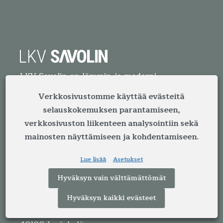
LKV Savolin on lämmin ja moderni
kiinteistönvälitystoimisto Jyväskylässä. Meillä
Verkkosivustomme käyttää evästeitä
on yli neljän vuosikymmenen kokemus
selauskokemuksen parantamiseen,
välityksestä. Kokemuksella, ammattitaidolla ja
verkkosivuston liikenteen analysointiin sekä
reippaalla otteella välitämme vuosittain satoja
mainosten näyttämiseen ja kohdentamiseen.
asuntoja Jyvässeudun alueella.
Lue lisää
Asetukset
Yhteystiedot
Hyväksyn vain välttämättömät
Kiinteistönvälitys LKV Savolin Oy
Hyväksyn kaikki evästeet
Kauppakatu 41 B 11