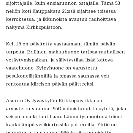
sijoittajalle, kuin ensiasunnon ostajalle. Tämä 53
neliön koti Kauppakatu 21:ssä sijaitsee toisessa
kerroksessa, ja ikkunoista avautuu rauhoittava
näkymä Kirkkopuistoon.
Keittiö on päivitetty vastaamaan tämän päivän
tarpeita. Erillinen makuuhuone tarjoaa rauhallisen
vetäytymispaikan, ja säilytystilaa lisää kätevä
vaatehuone. Kylpyhuone on varustettu
pesukoneliitännällä ja omassa saunassa voit
rentoutua kiireisen päivän päätteeksi.
Asunto Oy Jyväskylän Kirkkopuistikko on
arvostettu vuonna 1950 valmistunut taloyhtiö, joka
seisoo omalla tontillaan. Lämmitysmuotona toimii
kaukolämpö vesikiertoisilla pattereilla. Yhtiö on
peruskorjattu vuonna 1996 ja siitä on pidetty