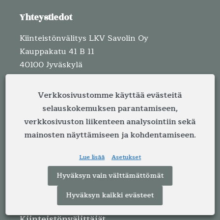
Yhteystiedot
Kiinteistönvälitys LKV Savolin Oy
Kauppakatu 41 B 11
40100 Jyväskylä
050 573 6105
Verkkosivustomme käyttää evästeitä
myynti@savolin.fi
selauskokemuksen parantamiseen,
verkkosivuston liikenteen analysointiin sekä
Y-tunnus: 2998921-1
mainosten näyttämiseen ja kohdentamiseen.
Lue lisää
Asetukset
Valikko
Hyväksyn vain välttämättömät
Etusivu
Hyväksyn kaikki evästeet
Kiinteistönvälittäjät