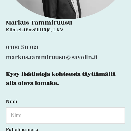
Markus Tammiruusu
Kiinteistönvälittäjä, LKV
0400 511 021
markus.tammiruusu@savolin.fi
Kysy lisätietoja kohteesta täyttämällä
Phone
alla oleva lomake.
Nimi
Kenttä
on
validointitarkoituksiin
ja
tulee
jättää
Puhelinumero