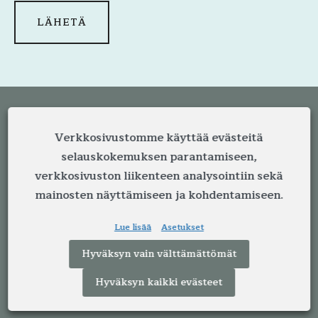
Verkkosivustomme käyttää evästeitä
selauskokemuksen parantamiseen,
verkkosivuston liikenteen analysointiin sekä
mainosten näyttämiseen ja kohdentamiseen.
LKV Savolin on lämmin ja moderni
kiinteistönvälitystoimisto Jyväskylässä. Meillä
Lue lisää
Asetukset
on yli neljän vuosikymmenen kokemus
välityksestä. Kokemuksella, ammattitaidolla ja
Hyväksyn vain välttämättömät
reippaalla otteella välitämme vuosittain satoja
Hyväksyn kaikki evästeet
asuntoja Jyvässeudun alueella.