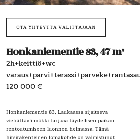
OTA YHTEYTTÄ VÄLITTÄJÄÄN
Honkaniementie 83, 47 m²
2h+keittiö+wc
varaus+parvi+terassi+parveke+rantasa
120 000 €
Honkaniementie 83, Laukaassa sijaitseva
viehättävä mökki tarjoaa täydellisen paikan
rentoutumiseen luonnon helmassa. Tämä
hirsirakenteinen lomakohde on valmistunut