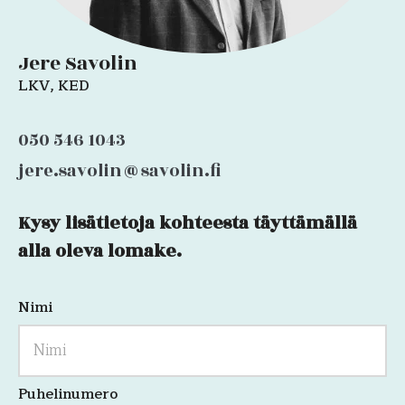
Jere Savolin
LKV, KED
050 546 1043
jere.savolin@savolin.fi
Kysy lisätietoja kohteesta täyttämällä
Comments
alla oleva lomake.
Nimi
Kenttä
on
validointitarkoituksiin
ja
tulee
jättää
Puhelinumero