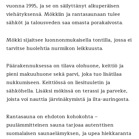
vuonna 1995, ja se on säilyttänyt alkuperäisen
viehätyksensä. Mökkiin ja rantasaunaan tulee
sähköt ja talousveden saa omasta porakaivosta.
Mökki sijaitsee luonnonmukaisella tontilla, jossa ei
tarvitse huolehtia nurmikon leikkuusta.
Päärakennuksessa on tilava olohuone, keittiö ja
pieni makuuhuone sekä parvi, joka tuo lisätilaa
nukkumiseen. Keittiössä on liesituuletin ja
sähköhella. Lisäksi mökissä on terassi ja parveke,
joista voi nauttia järvinäkymistä ja ilta-auringosta.
Rantasauna on ehdoton kohokohta –
puulämmitteinen sauna tarjoaa autenttisen
suomalaisen saunaelämyksen, ja upea hiekkaranta